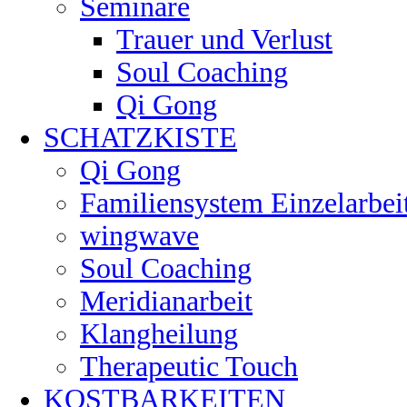
Seminare
Trauer und Verlust
Soul Coaching
Qi Gong
SCHATZKISTE
Qi Gong
Familiensystem Einzelarbei
wingwave
Soul Coaching
Meridianarbeit
Klangheilung
Therapeutic Touch
KOSTBARKEITEN