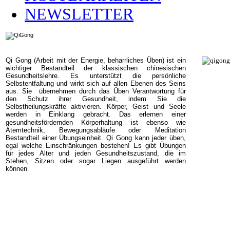
NEWSLETTER
Qi Gong (Arbeit mit der Energie, beharrliches Üben) ist ein
wichtiger Bestandteil der klassischen chinesischen
Gesundheitslehre. Es unterstützt die persönliche
Selbstentfaltung und wirkt sich auf allen Ebenen des Seins
aus. Sie übernehmen durch das Üben Verantwortung für
den Schutz ihrer Gesundheit, indem Sie die
Selbstheilungskräfte aktivieren. Körper, Geist und Seele
werden in Einklang gebracht
.
Das erlernen einer
gesundheitsfördernden Körperhaltung ist ebenso wie
Atemtechnik, Bewegungsabläufe oder Meditation
Bestandteil einer Übungseinheit.
Qi Gong kann jeder üben,
egal welche Einschränkungen bestehen! Es gibt Übungen
für jedes Alter und jeden Gesundheitszustand, die im
Stehen, Sitzen oder sogar Liegen ausgeführt werden
können
.
Barbara Amrhein-Krug Vormwalder Str
IMPRESSUM
|
DATENSCHUTZ
|
A