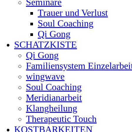
Seminare
Trauer und Verlust
Soul Coaching
Qi Gong
SCHATZKISTE
Qi Gong
Familiensystem Einzelarbei
wingwave
Soul Coaching
Meridianarbeit
Klangheilung
Therapeutic Touch
KOSTBARKEITEN